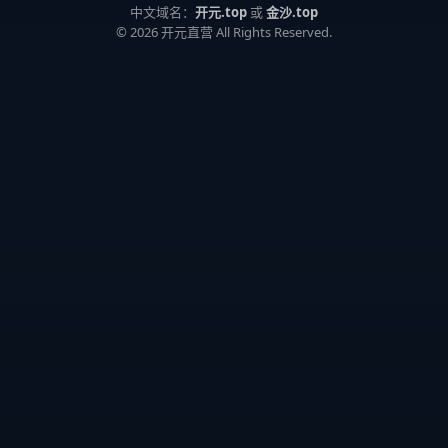
中文域名：
开元.top
或
金沙.top
© 2026 开元直营 All Rights Reserved.